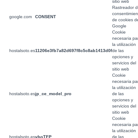
sitio web
Rastreador d
consentimien
google.com
CONSENT
de cookies d
Google
Cookie
necesaria pa
la utilización
hostalsoto.es
11206e3fb7a82d697f8c5c8ab1413d0f
de las
opciones y
servicios del
sitio web
Cookie
necesaria pa
la utilización
hostalsoto.es
jp_ce_model_pro
de las
opciones y
servicios del
sitio web
Cookie
necesaria pa
la utilización
hostalsoto.es
vboTFP
de las