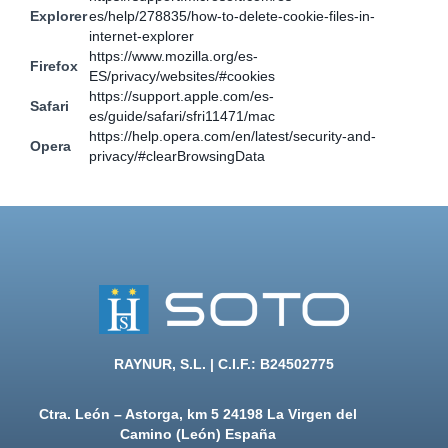
Explorer
es/help/278835/how-to-delete-cookie-files-in-
internet-explorer
https://www.mozilla.org/es-
Firefox
ES/privacy/websites/#cookies
https://support.apple.com/es-
Safari
es/guide/safari/sfri11471/mac
https://help.opera.com/en/latest/security-and-
Opera
privacy/#clearBrowsingData
RAYNUR, S.L. | C.I.F.: B24502775
Ctra. León – Astorga,
km 5
24198 La Virgen del
Camino (León)
España